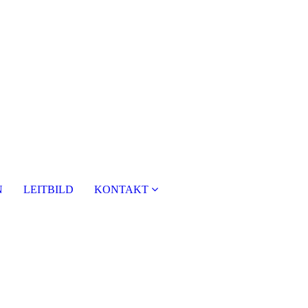
N
LEITBILD
KONTAKT
nützlicher Service